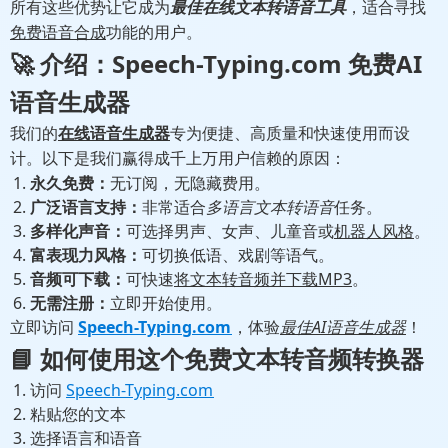
所有这些优势让它成为
最佳在线文本转语音工具
，适合寻找
免费语音合成
功能的用户。
🚀 介绍：Speech-Typing.com 免费AI
语音生成器
我们的
在线语音生成器
专为便捷、高质量和快速使用而设
计。以下是我们赢得成千上万用户信赖的原因：
永久免费：
无订阅，无隐藏费用。
广泛语言支持：
非常适合
多语言文本转语音
任务。
多样化声音：
可选择男声、女声、儿童音或
机器人风格
。
富表现力风格：
可切换低语、戏剧等语气。
音频可下载：
可快速
将文本转音频并下载MP3
。
无需注册：
立即开始使用。
立即访问
Speech-Typing.com
，体验
最佳AI语音生成器
！
📘 如何使用这个
免费文本转音频转换器
访问
Speech-Typing.com
粘贴您的文本
选择语言和语音