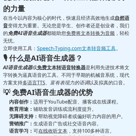
的力量
在当今以内容为核心的时代，快速且经济高效地生成
自然语
音
变得尤为重要。无论您是学生、创作者还是创业者，我们
的
免费AI语音生成器
都能助您
免费将文本转换为音频
，轻松
无忧。
立即使用工具：
Speech-Typing.com文本转音频工具
。
🎙️ 什么是AI语音生成器？
AI语音生成器
或
免费文本转语音转换器
是利用先进技术将文
字转换为逼真语音的工具。不同于早期的机械音系统，现代
方案支持
多语言TTS
、
富有表现力的语调
以及拟真的口音。
💡
免费AI语音生成器
的优势
内容创作：
适用于YouTube配音、播客或在线课程。
教育用途：
辅助发音训练或流利度提升。
无障碍支持：
帮助视觉障碍者或偏好听力内容的用户。
营销推广：
生成语音广告或社交语音内容。
语言学习：
可
在线收听文本
，支持100多种语言。