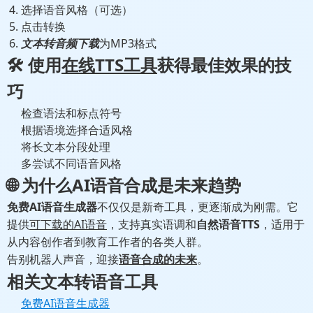
选择语音风格（可选）
点击转换
文本转音频下载
为MP3格式
🛠️ 使用
在线TTS工具
获得最佳效果的技
巧
检查语法和标点符号
根据语境选择合适风格
将长文本分段处理
多尝试不同语音风格
🌐 为什么AI语音合成是未来趋势
免费AI语音生成器
不仅仅是新奇工具，更逐渐成为刚需。它
提供
可下载的AI语音
，支持真实语调和
自然语音TTS
，适用于
从内容创作者到教育工作者的各类人群。
告别机器人声音，迎接
语音合成的未来
。
相关文本转语音工具
免费AI语音生成器