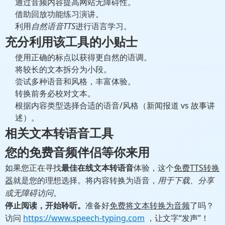
通过音频内容提高网站无障碍性。
借助回放功能练习演讲。
利用
自然语音TTS
进行语言学习。
充分利用该工具的小贴士
使用正确的标点以获得更自然的语调。
将较长的文本拆分为小段。
尝试多种语音和风格，丰富体验。
转换前务必校对文本。
根据内容类型选择合适的语音/风格（新闻报道 vs 故事讲
述）。
相关文本转语音工具
您的免费音频伴侣等你来用
如果您正在寻找
最佳在线文本转语音
体验，这个
免费TTS转换
器
就是您的理想选择。将内容转换为语音，
用于下载、分享
或无障碍访问
。
停止阅读，开始聆听。
准备好
免费将文本转换为音频
了吗？
访问
https://www.speech-typing.com
，让文字“发声”！