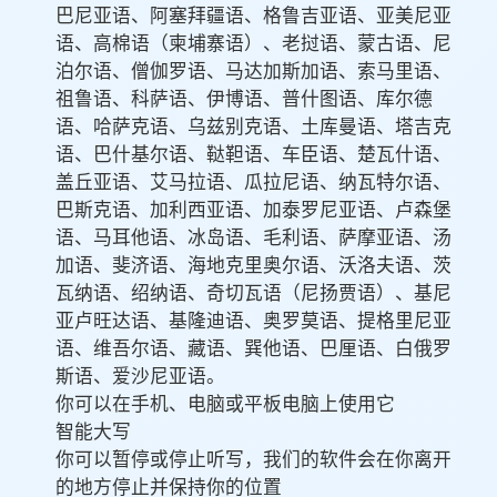
巴尼亚语、阿塞拜疆语、格鲁吉亚语、亚美尼亚
语、高棉语（柬埔寨语）、老挝语、蒙古语、尼
泊尔语、僧伽罗语、马达加斯加语、索马里语、
祖鲁语、科萨语、伊博语、普什图语、库尔德
语、哈萨克语、乌兹别克语、土库曼语、塔吉克
语、巴什基尔语、鞑靼语、车臣语、楚瓦什语、
盖丘亚语、艾马拉语、瓜拉尼语、纳瓦特尔语、
巴斯克语、加利西亚语、加泰罗尼亚语、卢森堡
语、马耳他语、冰岛语、毛利语、萨摩亚语、汤
加语、斐济语、海地克里奥尔语、沃洛夫语、茨
瓦纳语、绍纳语、奇切瓦语（尼扬贾语）、基尼
亚卢旺达语、基隆迪语、奥罗莫语、提格里尼亚
语、维吾尔语、藏语、巽他语、巴厘语、白俄罗
斯语、爱沙尼亚语。
你可以在手机、电脑或平板电脑上使用它
智能大写
你可以暂停或停止听写，我们的软件会在你离开
的地方停止并保持你的位置