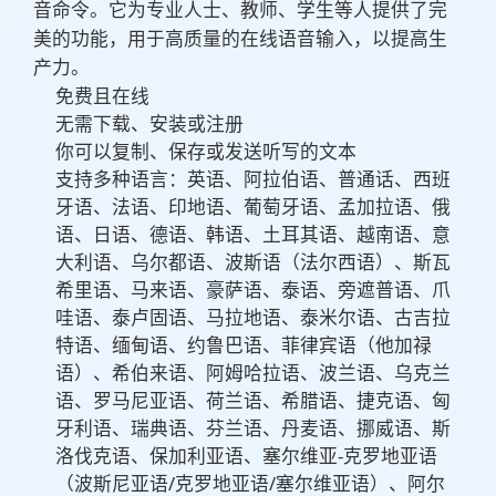
音命令。它为专业人士、教师、学生等人提供了完
美的功能，用于高质量的在线语音输入，以提高生
产力。
免费且在线
无需下载、安装或注册
你可以复制、保存或发送听写的文本
支持多种语言：英语、阿拉伯语、普通话、西班
牙语、法语、印地语、葡萄牙语、孟加拉语、俄
语、日语、德语、韩语、土耳其语、越南语、意
大利语、乌尔都语、波斯语（法尔西语）、斯瓦
希里语、马来语、豪萨语、泰语、旁遮普语、爪
哇语、泰卢固语、马拉地语、泰米尔语、古吉拉
特语、缅甸语、约鲁巴语、菲律宾语（他加禄
语）、希伯来语、阿姆哈拉语、波兰语、乌克兰
语、罗马尼亚语、荷兰语、希腊语、捷克语、匈
牙利语、瑞典语、芬兰语、丹麦语、挪威语、斯
洛伐克语、保加利亚语、塞尔维亚-克罗地亚语
（波斯尼亚语/克罗地亚语/塞尔维亚语）、阿尔