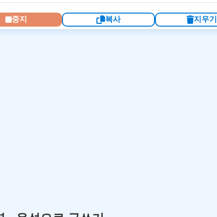
중지
복사
지우