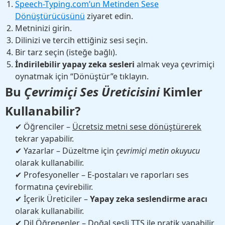
Speech-Typing.com’un Metinden Sese
Dönüştürücüsünü
ziyaret edin.
Metninizi girin.
Dilinizi ve tercih ettiğiniz sesi seçin.
Bir tarz seçin (isteğe bağlı).
İndirilebilir yapay zeka sesleri
almak veya çevrimiçi
oynatmak için “Dönüştür”e tıklayın.
Bu
Çevrimiçi Ses Üreticisini
Kimler
Kullanabilir?
✔ Öğrenciler –
Ücretsiz metni sese dönüştürerek
tekrar yapabilir.
✔ Yazarlar – Düzeltme için
çevrimiçi metin okuyucu
olarak kullanabilir.
✔ Profesyoneller – E-postaları ve raporları ses
formatına çevirebilir.
✔ İçerik Üreticiler –
Yapay zeka seslendirme aracı
olarak kullanabilir.
✔ Dil Öğrenenler –
Doğal sesli TTS
ile pratik yapabilir.