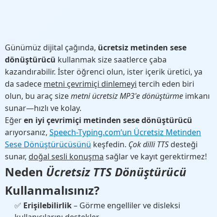
Günümüz dijital çağında,
ücretsiz metinden sese
dönüştürücü
kullanmak size saatlerce çaba
kazandırabilir. İster öğrenci olun, ister içerik üretici, ya
da sadece
metni çevrimiçi dinlemeyi
tercih eden biri
olun, bu araç size
metni ücretsiz MP3'e dönüştürme
imkanı
sunar—hızlı ve kolay.
Eğer
en iyi çevrimiçi metinden sese dönüştürücü
arıyorsanız,
Speech-Typing.com’un Ücretsiz Metinden
Sese Dönüştürücüsünü
keşfedin.
Çok dilli TTS
desteği
sunar,
doğal sesli konuşma
sağlar ve kayıt gerektirmez!
Neden
Ücretsiz TTS Dönüştürücü
Kullanmalısınız?
✅
Erişilebilirlik
– Görme engelliler ve disleksi