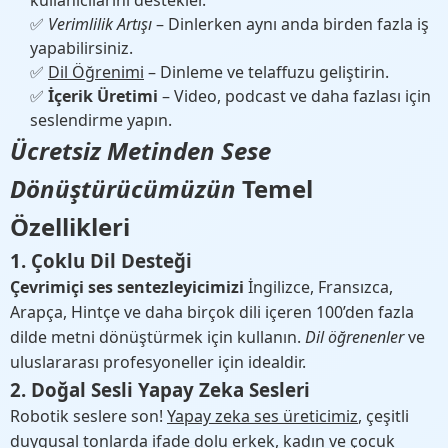
kullanıcılarını destekler.
✅
Verimlilik Artışı
– Dinlerken aynı anda birden fazla iş
yapabilirsiniz.
✅
Dil Öğrenimi
– Dinleme ve telaffuzu geliştirin.
✅
İçerik Üretimi
– Video, podcast ve daha fazlası için
seslendirme yapın.
Ücretsiz Metinden Sese
Dönüştürücümüzün
Temel
Özellikleri
1. Çoklu Dil Desteği
Çevrimiçi ses sentezleyicimizi
İngilizce, Fransızca,
Arapça, Hintçe ve daha birçok dili içeren 100’den fazla
dilde metni dönüştürmek için kullanın.
Dil öğrenenler
ve
uluslararası profesyoneller için idealdir.
2. Doğal Sesli Yapay Zeka Sesleri
Robotik seslere son!
Yapay zeka ses üreticimiz
, çeşitli
duygusal tonlarda ifade dolu erkek, kadın ve çocuk