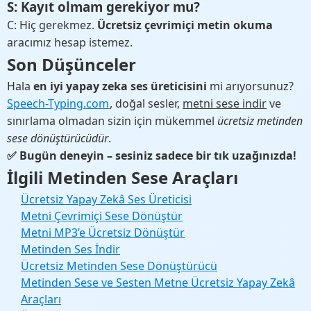
S: Kayıt olmam gerekiyor mu?
C: Hiç gerekmez.
Ücretsiz çevrimiçi metin okuma
aracımız hesap istemez.
Son Düşünceler
Hala
en iyi yapay zeka ses üreticisini
mi arıyorsunuz?
Speech-Typing.com
, doğal sesler,
metni sese indir
ve
sınırlama olmadan sizin için mükemmel
ücretsiz metinden
sese dönüştürücüdür
.
✅ Bugün deneyin – sesiniz sadece bir tık uzağınızda!
İlgili Metinden Sese Araçları
Ücretsiz Yapay Zekâ Ses Üreticisi
Metni Çevrimiçi Sese Dönüştür
Metni MP3’e Ücretsiz Dönüştür
Metinden Ses İndir
Ücretsiz Metinden Sese Dönüştürücü
Metinden Sese ve Sesten Metne Ücretsiz Yapay Zekâ
Araçları