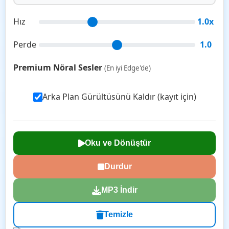
Hız
1.0x
Perde
1.0
Premium Nöral Sesler
(En iyi Edge'de)
Arka Plan Gürültüsünü Kaldır (kayıt için)
Oku ve Dönüştür
Durdur
MP3 İndir
Temizle