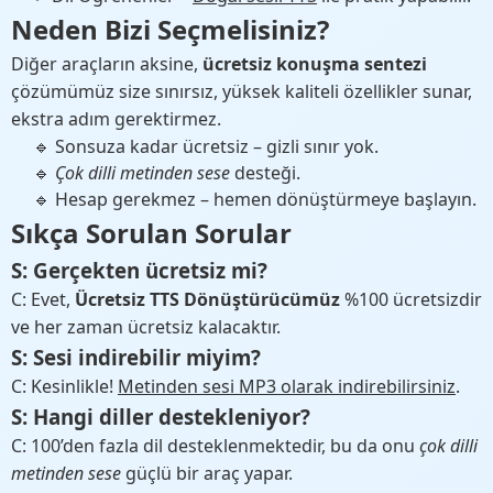
Neden Bizi Seçmelisiniz?
Diğer araçların aksine,
ücretsiz konuşma sentezi
çözümümüz size sınırsız, yüksek kaliteli özellikler sunar,
ekstra adım gerektirmez.
🔹 Sonsuza kadar ücretsiz – gizli sınır yok.
🔹
Çok dilli metinden sese
desteği.
🔹 Hesap gerekmez – hemen dönüştürmeye başlayın.
Sıkça Sorulan Sorular
S: Gerçekten ücretsiz mi?
C: Evet,
Ücretsiz TTS Dönüştürücümüz
%100 ücretsizdir
ve her zaman ücretsiz kalacaktır.
S: Sesi indirebilir miyim?
C: Kesinlikle!
Metinden sesi MP3 olarak indirebilirsiniz
.
S: Hangi diller destekleniyor?
C: 100’den fazla dil desteklenmektedir, bu da onu
çok dilli
metinden sese
güçlü bir araç yapar.