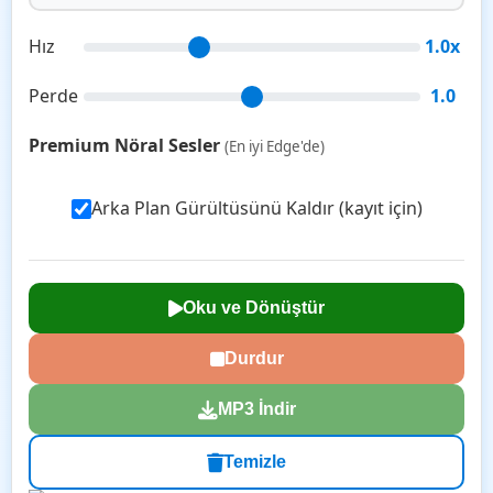
Hız
1.0x
Perde
1.0
Premium Nöral Sesler
(En iyi Edge'de)
Arka Plan Gürültüsünü Kaldır (kayıt için)
Oku ve Dönüştür
Durdur
MP3 İndir
Temizle