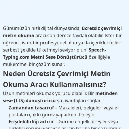
Günümüzün hızlı dijital dünyasında,
ücretsiz çevrimiçi
metin okuma
aracı son derece faydalı olabilir. İster bir
öğrenci, ister bir profesyonel olun ya da içerikleri eller
serbest şekilde tüketmeyi seviyor olun,
Speech-
Typing.com
Metni Sese Dönüştürücü
özelliğiyle
mükemmel bir çözüm sunar.
Neden Ücretsiz Çevrimiçi Metin
Okuma Aracı Kullanmalısınız?
Uzun metinleri okumak yorucu olabilir. Bir
metinden
sese (TTS) dönüştürücü
şu avantajları sağlar:
Zamandan tasarruf
– Makaleleri, belgeleri veya e-
postaları çoklu görev yaparken dinleyin.
Erişilebilirliği artırır
– Görme engelli bireyler veya
disleksi sorunu yaşayanlar için harika bir çözümdür.