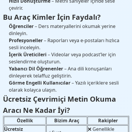
Hızlı Dönüştürme
– Metni saniyeler içinde sese
çevirir.
Bu Araç Kimler İçin Faydalı?
Öğrenciler
– Ders materyallerini okumak yerine
dinleyin.
Profesyoneller
– Raporları veya e-postaları hızlıca
sesli inceleyin.
İçerik Üreticileri
– Videolar veya podcast’ler için
seslendirme oluşturun.
Yabancı Dil Öğrenenler
– Ana dili konuşanları
dinleyerek telaffuz geliştirin.
Görme Engelli Kullanıcılar
– Yazılı içeriklere sesli
olarak kolayca ulaşın.
Ücretsiz Çevrimiçi Metin Okuma
Aracı Ne Kadar İyi?
Özellik
Bizim Araç
Rakipler
Ücretsiz
❌ Genellikle