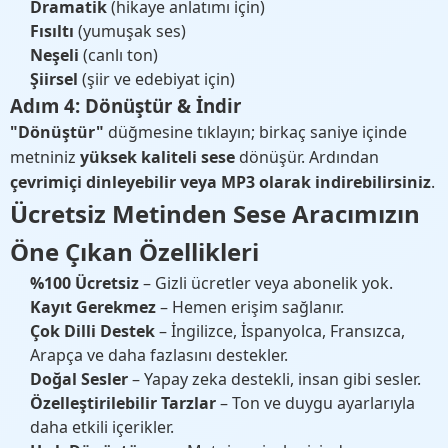
Dramatik
(hikaye anlatımı için)
Fısıltı
(yumuşak ses)
Neşeli
(canlı ton)
Şiirsel
(şiir ve edebiyat için)
Adım 4: Dönüştür & İndir
"Dönüştür"
düğmesine tıklayın; birkaç saniye içinde
metniniz
yüksek kaliteli sese
dönüşür. Ardından
çevrimiçi dinleyebilir veya MP3 olarak indirebilirsiniz
.
Ücretsiz Metinden Sese Aracımızın
Öne Çıkan Özellikleri
%100 Ücretsiz
– Gizli ücretler veya abonelik yok.
Kayıt Gerekmez
– Hemen erişim sağlanır.
Çok Dilli Destek
– İngilizce, İspanyolca, Fransızca,
Arapça ve daha fazlasını destekler.
Doğal Sesler
– Yapay zeka destekli, insan gibi sesler.
Özelleştirilebilir Tarzlar
– Ton ve duygu ayarlarıyla
daha etkili içerikler.