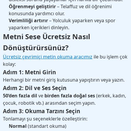
Öğrenmeyi geliştirir
– Telaffuz ve dil öğrenimi
konusunda yardımcı olur.
Verimliliği artırır
– Yolculuk yaparken veya spor
yaparken içerikleri dinleyin.
Metni Sese Ücretsiz Nasıl
Dönüştürürsünüz?
Ücretsiz çevrimiçi metin okuma aracımız
ile bu işlem çok
kolay:
Adım 1: Metni Girin
Herhangi bir metni giriş kutusuna yapıştırın veya yazın.
Adım 2: Dil ve Ses Seçin
50’den fazla dil
ve
birden fazla doğal ses
(erkek, kadın,
çocuk, robotik vb.) arasından seçim yapın.
Adım 3: Okuma Tarzını Seçin
Tonlamayı şu seçeneklerle özelleştirin:
Normal
(standart okuma)