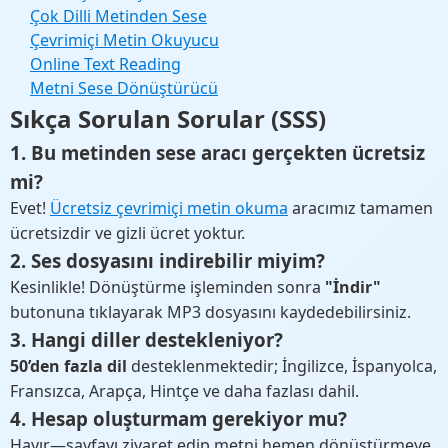
Çok Dilli Metinden Sese
Çevrimiçi Metin Okuyucu
Online Text Reading
Metni Sese Dönüştürücü
Sıkça Sorulan Sorular (SSS)
1. Bu metinden sese aracı gerçekten ücretsiz
mi?
Evet!
Ücretsiz çevrimiçi metin okuma
aracımız tamamen
ücretsizdir ve gizli ücret yoktur.
2. Ses dosyasını indirebilir miyim?
Kesinlikle! Dönüştürme işleminden sonra
"İndir"
butonuna tıklayarak MP3 dosyasını kaydedebilirsiniz.
3. Hangi diller destekleniyor?
50’den fazla dil
desteklenmektedir; İngilizce, İspanyolca,
Fransızca, Arapça, Hintçe ve daha fazlası dahil.
4. Hesap oluşturmam gerekiyor mu?
Hayır—sayfayı ziyaret edip metni hemen dönüştürmeye