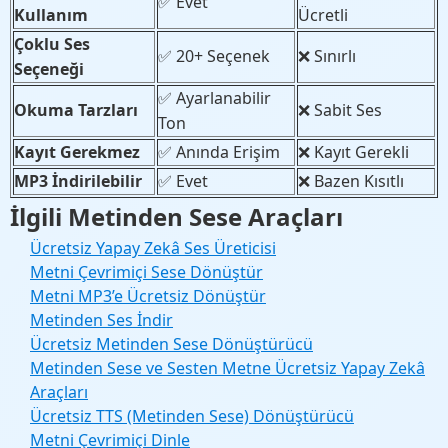
✅ Evet
Kullanım
Ücretli
Çoklu Ses
✅ 20+ Seçenek
❌ Sınırlı
Seçeneği
✅ Ayarlanabilir
Okuma Tarzları
❌ Sabit Ses
Ton
Kayıt Gerekmez
✅ Anında Erişim
❌ Kayıt Gerekli
MP3 İndirilebilir
✅ Evet
❌ Bazen Kısıtlı
İlgili Metinden Sese Araçları
Ücretsiz Yapay Zekâ Ses Üreticisi
Metni Çevrimiçi Sese Dönüştür
Metni MP3’e Ücretsiz Dönüştür
Metinden Ses İndir
Ücretsiz Metinden Sese Dönüştürücü
Metinden Sese ve Sesten Metne Ücretsiz Yapay Zekâ
Araçları
Ücretsiz TTS (Metinden Sese) Dönüştürücü
Metni Çevrimiçi Dinle