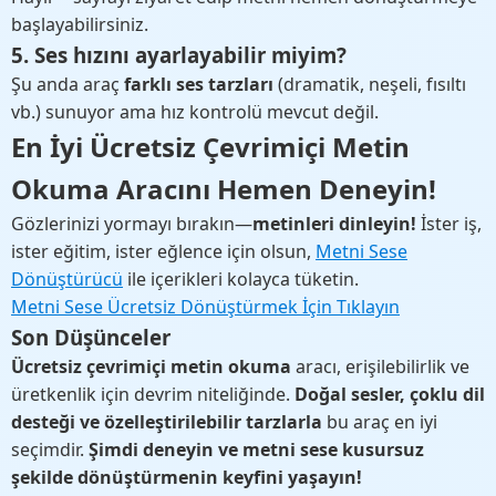
başlayabilirsiniz.
5. Ses hızını ayarlayabilir miyim?
Şu anda araç
farklı ses tarzları
(dramatik, neşeli, fısıltı
vb.) sunuyor ama hız kontrolü mevcut değil.
En İyi Ücretsiz Çevrimiçi Metin
Okuma Aracını Hemen Deneyin!
Gözlerinizi yormayı bırakın—
metinleri dinleyin!
İster iş,
ister eğitim, ister eğlence için olsun,
Metni Sese
Dönüştürücü
ile içerikleri kolayca tüketin.
Metni Sese Ücretsiz Dönüştürmek İçin Tıklayın
Son Düşünceler
Ücretsiz çevrimiçi metin okuma
aracı, erişilebilirlik ve
üretkenlik için devrim niteliğinde.
Doğal sesler, çoklu dil
desteği ve özelleştirilebilir tarzlarla
bu araç en iyi
seçimdir.
Şimdi deneyin ve metni sese kusursuz
şekilde dönüştürmenin keyfini yaşayın!