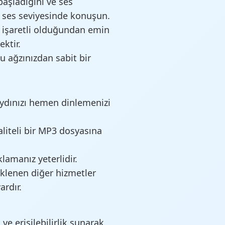
aşladığını ve ses
r ses seviyesinde konuşun.
işaretli olduğundan emin
ektir.
u ağzınızdan sabit bir
ydınızı hemen dinlemenizi
liteli bir MP3 dosyasına
amanız yeterlidir.
eklenen diğer hizmetler
rdır.
ve erişilebilirlik sunarak