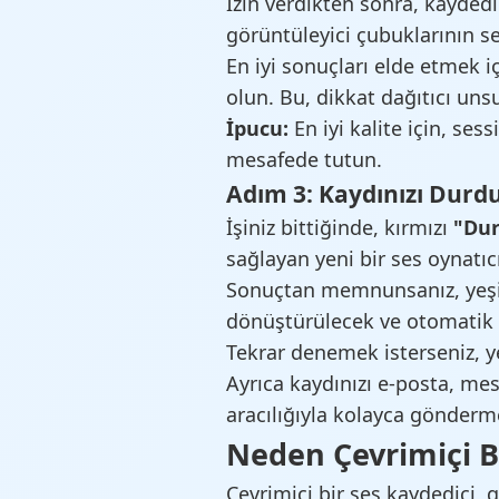
İzin verdikten sonra, kayded
görüntüleyici çubuklarının se
En iyi sonuçları elde etmek i
olun. Bu, dikkat dağıtıcı unsur
İpucu:
En iyi kalite için, se
mesafede tutun.
Adım 3: Kaydınızı Dur
İşiniz bittiğinde, kırmızı
"Dur
sağlayan yeni bir ses oynatıc
Sonuçtan memnunsanız, yeş
dönüştürülecek ve otomatik o
Tekrar denemek isterseniz, y
Ayrıca kaydınızı e-posta, me
aracılığıyla kolayca gönderm
Neden Çevrimiçi B
Çevrimiçi bir ses kaydedici, g