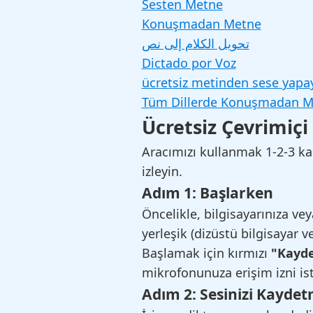
Sesten Metne
Konuşmadan Metne
تحويل الكلام إلى نص
Dictado por Voz
ücretsiz metinden sese yapay
Tüm Dillerde Konuşmadan M
Ücretsiz Çevrimiçi
Aracımızı kullanmak 1-2-3 ka
izleyin.
Adım 1: Başlarken
Öncelikle, bilgisayarınıza v
yerleşik (dizüstü bilgisayar ve
Başlamak için kırmızı
"Kayd
mikrofonunuza erişim izni iste
Adım 2: Sesinizi Kayde