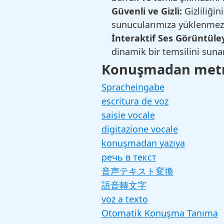
Güvenli ve Gizli:
Gizliliğin
sunucularımıza yüklenmez. Sa
İnteraktif Ses Görüntüley
dinamik bir temsilini sunar
Konuşmadan metne
Spracheingabe
escritura de voz
saisie vocale
digitazione vocale
konuşmadan yazıya
речь в текст
音声テキスト変換
語音轉文字
voz a texto
Otomatik Konuşma Tanıma