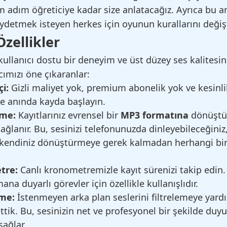
m adım öğreticiye kadar size anlatacağız. Ayrıca bu 
aydetmek isteyen herkes için oyunun kurallarını değişt
Özellikler
 kullanıcı dostu bir deneyim ve üst düzey ses kalites
acımızı öne çıkaranlar:
i:
Gizli maliyet yok, premium abonelik yok ve kesinli
e anında kayda başlayın.
rme:
Kayıtlarınız evrensel bir
MP3 formatına
dönüştür
ağlanır. Bu, sesinizi telefonunuzda dinleyebileceğini
 kendiniz dönüştürmeye gerek kalmadan herhangi bir 
tre:
Canlı kronometremizle kayıt sürenizi takip edin. 
na duyarlı görevler için özellikle kullanışlıdır.
eme:
İstenmeyen arka plan seslerini filtrelemeye yardım
ttik. Bu, sesinizin net ve profesyonel bir şekilde duy
sağlar.