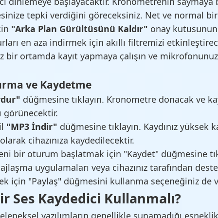
ici dinlemeye başlayacaktır. Kronometrenin saymaya b
sinize tepki verdiğini göreceksiniz. Net ve normal bi
çin
"Arka Plan Gürültüsünü Kaldır"
onay kutusunun 
ları en aza indirmek için akıllı filtremizi etkinleştirec
ssiz bir ortamda kayıt yapmaya çalışın ve mikrofonunuz
durma ve Kaydetme
dur"
düğmesine tıklayın. Kronometre donacak ve ka
ı görünecektir.
il
"MP3 İndir"
düğmesine tıklayın. Kaydınız yüksek ka
larak cihazınıza kaydedilecektir.
eni bir oturum başlatmak için "Kaydet" düğmesine tıkl
sajlaşma uygulamaları veya cihazınız tarafından dest
ek için "Paylaş" düğmesini kullanma seçeneğiniz de va
ir Ses Kaydedici Kullanmalı?
eleneksel yazılımların genellikle sunamadığı esneklik 