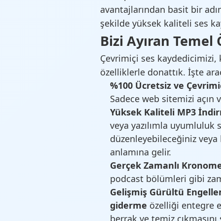
avantajlarından basit bir adı
şekilde yüksek kaliteli ses k
Bizi Ayıran Temel 
Çevrimiçi ses kaydedicimizi,
özelliklerle donattık. İşte ar
%100 Ücretsiz ve Çevrimiç
Sadece web sitemizi açın v
Yüksek Kaliteli MP3 İndi
veya yazılımla uyumluluk s
düzenleyebileceğiniz veya
anlamına gelir.
Gerçek Zamanlı Kronome
podcast bölümleri gibi zama
Gelişmiş Gürültü Engell
giderme
özelliği entegre e
berrak ve temiz çıkmasını 