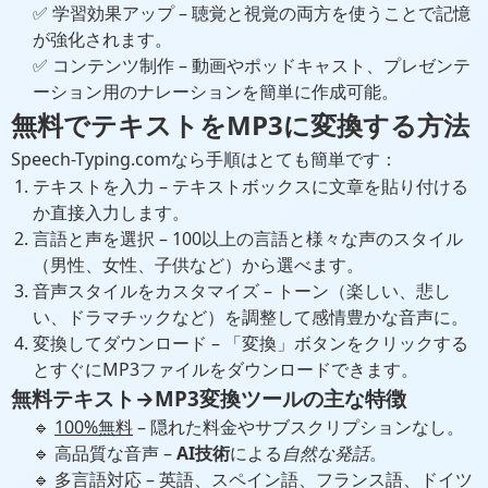
✅ 学習効果アップ – 聴覚と視覚の両方を使うことで記憶
が強化されます。
✅ コンテンツ制作 – 動画やポッドキャスト、プレゼンテ
ーション用のナレーションを簡単に作成可能。
無料でテキストをMP3に変換する方法
Speech-Typing.comなら手順はとても簡単です：
テキストを入力 – テキストボックスに文章を貼り付ける
か直接入力します。
言語と声を選択 – 100以上の言語と様々な声のスタイル
（男性、女性、子供など）から選べます。
音声スタイルをカスタマイズ – トーン（楽しい、悲し
い、ドラマチックなど）を調整して感情豊かな音声に。
変換してダウンロード – 「変換」ボタンをクリックする
とすぐにMP3ファイルをダウンロードできます。
無料テキスト→MP3変換ツールの主な特徴
🔹
100%無料
– 隠れた料金やサブスクリプションなし。
🔹 高品質な音声 –
AI技術
による
自然な発話
。
🔹 多言語対応 – 英語、スペイン語、フランス語、ドイツ