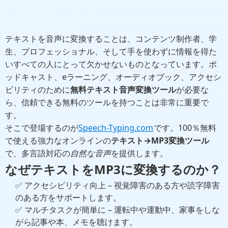
テキストを音声に変換することは、コンテンツ制作者、学
生、プロフェッショナル、そして手を使わずに情報を得た
いすべての人にとって欠かせないものとなっています。ポ
ッドキャスト、eラーニング、オーディオブック、アクセシ
ビリティのために
無料テキスト音声変換ツール
が必要な
ら、信頼できる無料のツールを持つことは非常に重要で
す。
そこで登場するのが
Speech-Typing.com
です。100％無料
で使える強力なオンラインの
テキスト→MP3変換ツール
で、多言語対応の
自然な音声
を提供します。
なぜテキストをMP3に変換するのか？
✅ アクセシビリティ向上 – 視覚障害のある方や読字障害
のある方をサポートします。
✅ マルチタスクが簡単に – 運転中や運動中、家事をしな
がら記事や本、メモを聴けます。