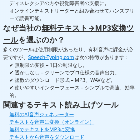
ディスレクシアの方や視覚障害者の支援に。
オンラインテキストリーダーと組み合わせてハンズフリ
ーで読書可能。
なぜ当社の
無料テキスト→MP3変換ツ
ール
を選ぶのか？
多くのツールは使用制限があったり、有料音声に課金が必
要ですが、
Speech-Typing.com
は次の特徴があります：
✔ 無制限の変換 – 1日の制限なし。
✔ 透かしなし – クリーンでプロ仕様の音声出力。
✔ 複数のダウンロード形式 – MP3、WAVなど。
✔ 使いやすいインターフェース – シンプルで高速、効率
的。
関連するテキスト読み上げツール
無料のAI音声ジェネレーター
テキストを音声に変換（オンライン）
無料でテキストをMP3に変換
テキストから音声をダウンロード