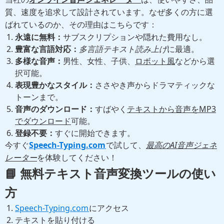
質、速度を追求して設計されています。なぜ多くの方に選
ばれているのか、その理由はこちらです：
永遠に無料：
サブスクリプションや隠れた費用なし。
豊富な言語対応：
多言語テキスト読み上げ
に最適。
多様な音声：
男性、女性、子供、
ロボット風
などから選
択可能。
表現豊かなスタイル：
ささやき声からドラマティックな
トーンまで。
音声のダウンロード：
すばやく
テキストから音声をMP3
でダウンロード
可能。
登録不要：
すぐに開始できます。
今すぐ
Speech-Typing.com
で試して、
最高のAI音声ジェネ
レーター
を体験してください！
📘
無料テキスト音声変換ツール
の使い
方
Speech-Typing.com
にアクセス
テキストを貼り付ける