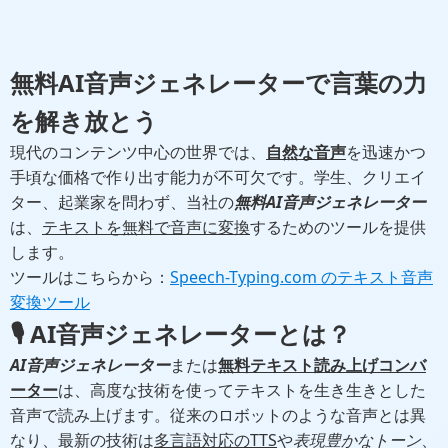
無料AI音声ジェネレーター
で言葉の力
を解き放とう
現代のコンテンツ中心の世界では、
自然な音声
を迅速かつ
手頃な価格で作り出す能力が不可欠です。学生、クリエイ
ター、起業家を問わず、当社の
無料AI音声ジェネレーター
は、
テキストを無料で音声に変換
するためのツールを提供
します。
ツールはこちらから：
Speech-Typing.com のテキスト音声
変換ツール
🎙️ AI音声ジェネレーターとは？
AI音声ジェネレーター
または
無料テキスト読み上げコンバ
ーター
は、高度な技術を使ってテキストを生き生きとした
音声で読み上げます。従来のロボットのような音声とは異
なり、最新の技術は
多言語対応のTTS
や
表現豊かなトーン
、