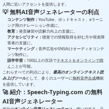
人間に近いアクセントを提供します。
💡
無料AI音声ジェネレーター
の利点
コンテンツ制作：
YouTube、ポッドキャスト、eラーニ
ング用のナレーション作成に。
教育：
発音練習や読解力向上の支援に。
アクセシビリティ：
聴覚での情報取得を好む方や視覚障
害者の支援に。
マーケティング：
音声広告やSNS向けオーディオコンテ
ンツ制作に。
語学学習：
100以上の言語で
テキストをオンラインで聴
く
ことが可能。
これらすべての利点により、
最高のオンラインテキスト読
み上げツール
として、多くのユーザーに
無料音声合成
機能
を提供しています。
🚀 紹介：Speech-Typing.com の無料
AI音声ジェネレーター
当社の
オンライン音声ジェネレーター
は、使いやすさ、品