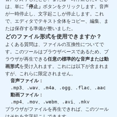
は、単に
「停止」
ボタンをクリックします。音声
が一時停止し、文字起こしが停止します。これ
で、エディタでテキスト全体をコピー、編集、ま
たは保存する準備が整いました。
どのファイル形式を使用できますか？
よくある質問は、ファイルの互換性についてで
す。このツールはブラウザベースであるため、ブ
ラウザが再生できる
任意の標準的な音声または動
画形式
を受け入れます。これには以下が含まれま
すが、これらに限定されません。
音声ファイル：
、
、
、
、
、
.mp3
.wav
.m4a
.ogg
.flac
.aac
動画ファイル：
、
、
、
、
.mp4
.mov
.webm
.avi
.mkv
ブラウザがファイルを再生できれば、このツール
はそれを文字起こしできます。