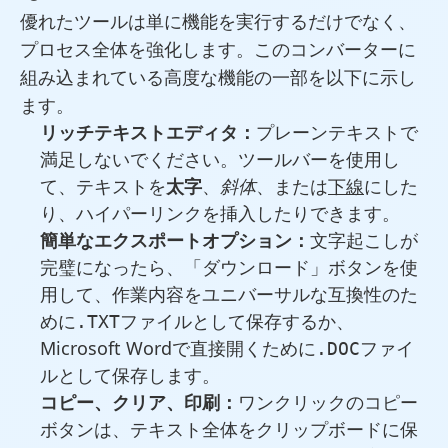
優れたツールは単に機能を実行するだけでなく、
プロセス全体を強化します。このコンバーターに
組み込まれている高度な機能の一部を以下に示し
ます。
リッチテキストエディタ：
プレーンテキストで
満足しないでください。ツールバーを使用し
て、テキストを
太字
、
斜体
、または
下線
にした
り、ハイパーリンクを挿入したりできます。
簡単なエクスポートオプション：
文字起こしが
完璧になったら、「ダウンロード」ボタンを使
用して、作業内容をユニバーサルな互換性のた
めに
ファイルとして保存するか、
.TXT
Microsoft Wordで直接開くために
ファイ
.DOC
ルとして保存します。
コピー、クリア、印刷：
ワンクリックの
コピー
ボタンは、テキスト全体をクリップボードに保