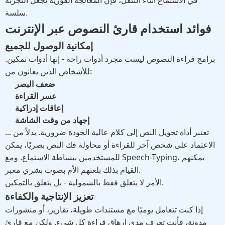
في الاستماع أثناء التنقل، فإن المعالجة الفورية تجعل التجربة
سلسة.
فوائد استخدام قارئ النصوص عبر الإنترنت
إمكانية الوصول للجميع
برامج قراءة النصوص ليست مجرد أدوات راحة - إنها أدوات تمكين.
للأشخاص الذين يعانون من:
ضعف البصر
عسر القراءة
إعاقات إدراكية
إجهاد من وقت الشاشة
... تعتبر أداة تحويل النص إلى كلام عالية الجودة ضرورية. بدلاً من
الاعتماد على شخص آخر للقراءة أو محاولة فك النص بصريًا، يمكن
للمستخدمين ببساطة الاستماع. ومع Speech-Typing، يمكنهم
القيام بذلك بلغتهم الأم بصوت بشري معبر.
الأمر لا يتعلق فقط بالشمولية - بل يتعلق بالتمكين.
تعزيز الإنتاجية والكفاءة
إذا كنت تتعامل يوميًا مع مستندات طويلة، تقارير، أو منشورات
مدونة، فأنت تعرف مدى إرهاق قراءة كل شيء. ولكن مع قارئ