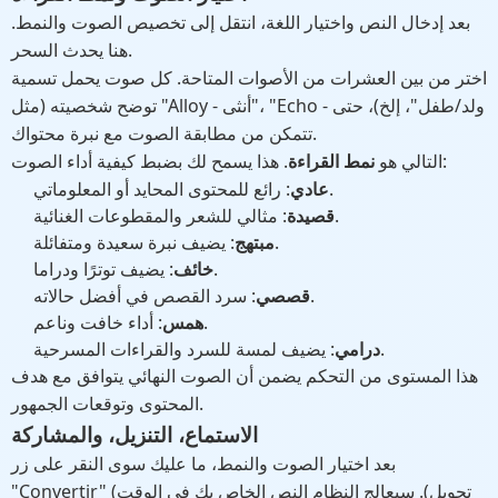
بعد إدخال النص واختيار اللغة، انتقل إلى تخصيص الصوت والنمط.
هنا يحدث السحر.
اختر من بين العشرات من الأصوات المتاحة. كل صوت يحمل تسمية
توضح شخصيته (مثل "Alloy - أنثى"، "Echo - ولد/طفل"، إلخ)، حتى
تتمكن من مطابقة الصوت مع نبرة محتواك.
. هذا يسمح لك بضبط كيفية أداء الصوت:
التالي هو
نمط القراءة
: رائع للمحتوى المحايد أو المعلوماتي.
عادي
: مثالي للشعر والمقطوعات الغنائية.
قصيدة
: يضيف نبرة سعيدة ومتفائلة.
مبتهج
: يضيف توترًا ودراما.
خائف
: سرد القصص في أفضل حالاته.
قصصي
: أداء خافت وناعم.
همس
: يضيف لمسة للسرد والقراءات المسرحية.
درامي
هذا المستوى من التحكم يضمن أن الصوت النهائي يتوافق مع هدف
المحتوى وتوقعات الجمهور.
الاستماع، التنزيل، والمشاركة
بعد اختيار الصوت والنمط، ما عليك سوى النقر على زر
"Convertir" (تحويل). سيعالج النظام النص الخاص بك في الوقت