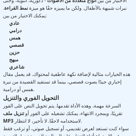
الاختيار من بين
أنواع متعددة من الأصوات
- ذكورية، أنثوية، وحتى
نبرات شبيهة بالأطفال. ولكن ما يميزه حقًا هو ميزة
نمط القراءة
.
يمكنك الاختيار من بين:
عادي
درامي
همس
قصصي
حزين
مبهج
شاعري
هذه الخيارات مثالية لإضافة نكهة عاطفية لمحتواك. قد يعمل مقال
إخباري جيدًا بصوت قصصي، بينما قد تستفيد القصيدة من نبرة
همس أو درامية.
التحويل الفوري والتنزيل
السرعة مهمة، وهذه الأداة تقدمها. يتم تحويل النص على الفور
تقريبًا، وبمجرد الانتهاء، يمكنك تشغيله على الفور أو
تنزيل ملف
لاستخدامه لاحقًا. لا تأخير، لا انتظار.
MP3
سواء كنت تستعد لعرض تقديمي، أو تسجيل صوتي، أو ترغب فقط