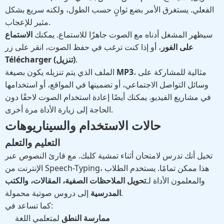
الفعلي. يستغرق الأمر بضع ثوانٍ حسب الطول، ولكنه سريع بشكل
مثير للإعجاب.
سيظهر المشغل أدناه مع الصوت جاهزًا للاستماع. يمكنك
الاستماع
على الفور
، أو إذا كنت ترغب في حفظ الصوت، انقر على زر
.
Télécharger (تنزيل)
، مثالية للمشاركة على
MP3
الملف الذي يتم تنزيله يكون بصيغة
وسائل التواصل الاجتماعي، أو تضمينها في المواقع، أو استخدامها
في مشاريع الفيديو. يمكنك أيضًا إعادة استخدام الصوت لاحقًا دون
الحاجة إلى زيارة الأداة مرة أخرى.
حالات الاستخدام والسيناريوهات
التعليم والتعلم
تخيل أنك تدرس لامتحان أثناء تمشية كلبك. مع قارئ النصوص عبر
الإنترنت من Speech-Typing، هذا ممكن تمامًا. يستخدم الطلاب
والمعلمون الأداة لـ
تحويل الملاحظات الصفية، المقالات، والكتب
إلى دروس صوتية محمولة.
المدرسية
كما تساعد في:
ممارسة النطق
لمتعلمي اللغة