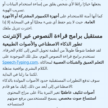
يجعلها خيارًا رائعًا لأي شخص يقلق من إساءة استخدام البيانات أو
تسريب الهوية.
كما أنها آمنة للاستخدام على
أجهزة الكمبيوتر المشتركة أو الأجهزة
العامة
، حيث لا يتم حفظ أي شيء محليًا أو في السحابة إلا إذا
اخترت تنزيل ملفك.
مستقبل برامج قراءة النصوص عبر الإنترنت
تطور الذكاء الاصطناعي والأصوات الطبيعية
لقد قطعنا شوطًا طويلاً من أنظمة تحويل النص إلى كلام الخرقاء.
تستخدم برامج قراءة النصوص اليوم، مثل تلك الموجودة على
التعلم العميق والشبكات العصبية
لمحاكاة
،
Speech-Typing.com
الكلام البشري بواقعية مذهلة.
لكننا ما زلنا في البداية.
سوف تدفع التطورات المستقبلية حدود الأصوات المولدة بالذكاء
الاصطناعي إلى أبعد من ذلك. إليك ما هو قادم:
أصوات تتكيف عاطفيًا
تغير النبرة بناءً على مزاج المحتوى
استنساخ صوت مخصص
، يسمح للمستخدمين برفع صوتهم
لاستنساخه