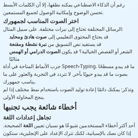
رغم أن الذكاء الاصطناعي يمكنه نطقها، إلا أن الكلمات الأبسط
تحسن الوضوح وإمكانية الوصول لجميع المستمعين.
اختر الصوت المناسب لجمهورك
الرسائل المختلفة تحتاج إلى نبرات مختلفة. على سبيل المثال:
قد يحتاج المحتوى التعليمي إلى
صوت هادئ ومحايد
قد يستفيد نص التسويق من
نبرة نشطة ومقنعة
الشعر أو القصص الخيالية؟ قد يكون
الصوت الدرامي أو الهمس
مثاليًا
جرب الأنماط المتاحة في أداة Speech-Typing. ما قد يبدو مسطحًا
بصوت ما قد يبدو حيويًا بآخر. لا تتردد في التجربة والعثور على ما
يناسب جمهورك.
وتذكر: يمكنك دائمًا إعادة توليد الصوت باستخدام نمط مختلف إذا لم
ينجح المحاولة الأولى.
أخطاء شائعة يجب تجنبها
تجاهل إعدادات اللغة
أحد أكثر أخطاء المستخدمين شيوعًا هو نسيان تعيين
اللغة
الصحيحة.
إذا كان نصك بالإسبانية، لكنك تترك الإعداد على الإنجليزية، ستكون