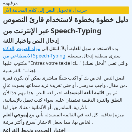
ترفيهية.
جرب أداة تحويل النص إلى كلام المجانية الآن
دليل خطوة بخطوة لاستخدام قارئ النصوص
عبر الإنترنت من Speech-Typing
إدخال النص واختيار اللغة
بدء الاستخدام سهل للغاية. أولاً، انتقل إلى
مولد الصوت بالذكاء
. سترى منطقة إدخال بسيطة
الاصطناعي من Speech-Typing
مكتوب عليها "Entrez votre texte ici..." (والتي تعني "أدخل نصك
هنا..." بالفرنسية).
الصق النص الخاص بك أو اكتب شيئًا مباشرة. يمكن أن يكون فقرة
من مقال، واجب مدرسي، أو حتى تغريدة تريد سماعها بصوت عالٍ.
ثم من
قائمة اللغة المنسدلة
، اختر لغة النص. هذا مهم جدًا لأن
النطق والنبرة الدقيقة تعتمدان عليه. سواء كنت تعمل بالإسبانية،
الأردية، الماندرين، أو الألمانية - هناك خيار لها.
ميزة إضافية: كل لغة في القائمة المنسدلة تأتي مع
إيموجي العلم
الخاص بها، مما يجعل الاختيار أسرع وأكثر مرئية.
اختيار الصوت ونمط القراءة