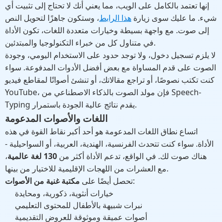
إنها تعتمد بالكامل على الويب، مما يعني أنك لا تحتاج إلى تثبيت أي
شيء. ما عليك سوى زيارة
هذا الرابط
، وستكون جاهزًا لتحويل النص
إلى صوت. مع واجهة بسيطة وخيارات متعددة اللغات، تكون الأداة
في متناول كل من خبراء التكنولوجيا والمبتدئين.
لا يلزم تسجيل دخول، ولا توجد حدود على الاستخدام اليومي، وجودة
الصوت على قدم المساواة مع بعض أفضل الأدوات المدفوعة. سواء
كنت تكتب نصوصًا، أو تراجع مقالاتك، أو تنشئ أصواتًا لمقاطع فيديو
YouTube، فإن مولد الصوت بالذكاء الاصطناعي من Speech-
Typing يقدم نتائج عالية الجودة باستمرار.
اللغات والأصوات المدعومة
اتساع نطاق اللغات المدعومة هو أحد أكبر نقاط القوة في هذه
الأداة. سواء كنت تتحدث الفرنسية، الهندية، العربية، أو السواحيلية -
هناك صوت لك. في الواقع، تدعم الأداة أكثر من
130 لغة عالمية
،
مع العشرات من اللهجات الإقليمية للاختيار من بينها.
:
تحصل أيضًا على
مكتبة غنية من الأصوات
خيارات أنثوية، ذكورية، ومحايدة
نبرات شبيهة بالأطفال للمحتوى التعليمي
أصوات عميقة وموثوقة للعروض التقديمية