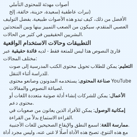
أصوات مهدئة للمحتوى التأملي
نبرات عاطفية (سعيدة، حزينة، خائفة، إلخ)
الأفضل من ذلك، كيف تبدو هذه الأصوات طبيعية. بفضل التوليف
العصبي المتقدم، سيكون من الصعب التمييز بينها وبين المتحدثين
البشريين الحقيقيين في كثير من الحالات.
التطبيقات وحالات الاستخدام الواقعية
قارئ النصوص هذا ليس للمتعة فقط - لديه
فائدة حقيقية
عبر
مختلف المجالات:
التعليم
: يمكن للطلاب تحويل محتوى الكتب المدرسية إلى صوت
للدراسة أثناء التنقل.
صناعة المحتوى
: يستخدمه المدونون وصانعو محتوى YouTube
لصياغة النصوص والمقالات.
الأعمال
: يمكن للشركات إنشاء أدلة صوتية متعددة اللغات أو
محتوى دعم.
إمكانية الوصول
: يمكن للأفراد الذين يعانون من صعوبات في
القراءة الاستماع بدلاً من القراءة.
: اسمع النطق والإيقاع الصحيحين للغات الأجنبية.
ممارسة اللغة
مع هذه التنوع، تصبح هذه الأداة أصلًا لا غنى عنه، وليس مجرد أداة