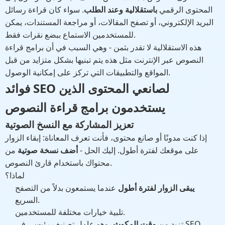
المحتوى الرقمي
باستقلالية وعند الطلب
. سواء كان قراءة رسائل
البريد الإلكتروني، أو تصفح المقالات، أو مراجعة المستندات، يمكن
للمستخدمين الاستماع ببضع نقرات فقط.
هذه الاستقلالية لا تقدر بثمن - وهي السبب في أن برامج قراءة
النصوص عبر الإنترنت مثل هذه يتم تبنيها بشكل متزايد من قبل
المواقع والتطبيقات التي تركز على إمكانية الوصول.
فوائد SEO لصانعي المحتوى الذين
يستخدمون برامج قراءة النصوص
تعزيز المشاركة مع النسخ الصوتية
إذا كنت مدونًا أو صانع محتوى، فأنت تعرف المعاناة: إبقاء الزوار
على موقعك لفترة أطول. إليك الحل -
أضف نسخة صوتية
من
محتواك باستخدام قارئ النصوص.
لماذا؟
يبقى الزوار لفترة أطول
عندما يستمعون بدلاً من التصفح
السريع.
تلبية خيارات مختلفة للمستخدمين.
، وهو عامل تصنيف رئيسي في SEO.
تزيد من
وقت المكوث