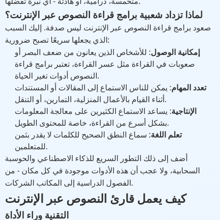
متحمسة، درامية، أو هادئة - أي نبرة تفضلها.
لماذا تزداد شعبية برامج قراءة النصوص عبر الإنترنت؟
صعود برامج قراءة النصوص عبر الإنترنت ليس صدفة. إليك السبب
الذي يجعلها سريعًا تصبح ضرورية:
إمكانية الوصول
: للأشخاص الذين يعانون من ضعف البصر أو
صعوبات في القراءة مثل عسر القراءة، تعتبر برامج قراءة
النصوص أدوات تغير الحياة.
تعدد المهام
: يمكن للناس الاستماع إلى المقالات أو المستندات
أثناء القيام بالأعمال المنزلية، التمارين، أو التنقل.
الإنتاجية
: يساعد الاستماع الكثيرين على معالجة المعلومات
بشكل أسرع من القراءة، خاصة للمحتوى الطويل.
تعلم اللغة
: سماع النطق الصحيح للكلمات لا يقدر بثمن
للمتعلمين.
أضف إلى ذلك التطور السريع للذكاء الاصطناعي والحوسبة
السحابية، ولا عجب أن هذه الأدوات موجودة في كل مكان - من
الفصول الدراسية إلى المكاتب الشركات.
كيف يعمل قارئ النصوص عبر الإنترنت
التقنية وراء الأداة