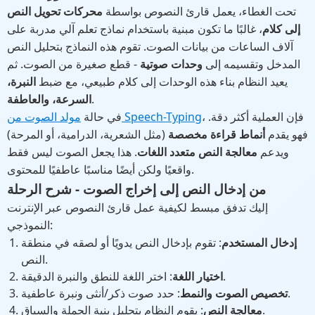
تحت الغطاء، يعمل قارئ النصوص بواسطة
محركات تحويل النص
إلى كلام
، غالبًا ما تكون مبنية باستخدام نماذج تعلم آلي مدربة على
آلاف الساعات من بيانات الصوت. تقوم هذه النماذج بتحليل النص
المدخل وتقسيمه إلى
وحدات صوتية
- قطع صغيرة من الصوت. ثم
يعيد النظام بناء هذه الوحدات إلى كلام طبيعي، مع ضبط
النبرة،
.
السرعة، والعاطفة
، فإن العملية أكثر دقة.
مولد الصوت من Speech-Typing
في حالة
فهو يقدم
أنماط قراءة مخصصة
(مثل الشعرية، الدرامية، أو المرحة)
ويدعم
معالجة النص متعدد اللغات
. هذا يجعل الصوت ليس فقط
واقعيًا ولكن أيضًا مناسبًا عاطفيًا للمحتوى.
من إدخال النص إلى إخراج الصوت - شرح الرحلة
إليك تدفق مبسط لكيفية عمل قارئ النصوص عبر الإنترنت
النموذجي:
إدخال المستخدم
: تقوم بإدخال النص يدويًا أو لصقه في منطقة
النص.
: اختر اللغة للنطق والنبرة الدقيقة.
اختيار اللغة
: حدد صوت ذكر/أنثى ونبرة عاطفية.
تخصيص الصوت والنمط
: يقوم النظام بتحليل بنية الجملة والسياق.
معالجة النص