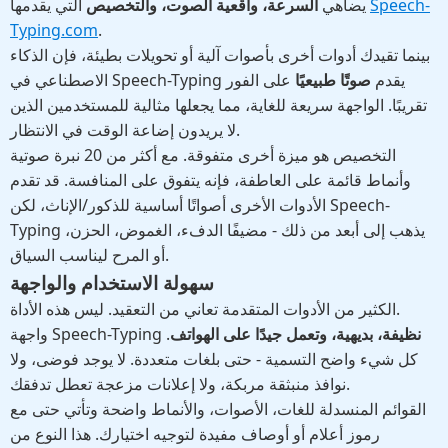
Speech-
التي يقدمها
يضاهي
السرعة، واقعية الصوت، والتخصيص
Typing.com
.
بينما تقيدك أدوات أخرى بأصوات آلية أو تحويلات بطيئة، فإن الذكاء
الاصطناعي في Speech-Typing يقدم
صوتًا طبيعيًا
على الفور
تقريبًا. الواجهة سريعة للغاية، مما يجعلها مثالية للمستخدمين الذين
لا يريدون إضاعة الوقت في الانتظار.
التخصيص هو ميزة أخرى متفوقة. مع أكثر من 20 نبرة صوتية
وأنماط قائمة على العاطفة، فإنه يتفوق على المنافسة. قد تقدم
الأدوات الأخرى أصواتًا أساسية للذكور/الإناث، لكن Speech-
Typing يذهب إلى أبعد من ذلك - مضيفًا الدفء، الغموض، الحزن،
أو المرح ليناسب السياق.
سهولة الاستخدام والواجهة
الكثير من الأدوات المتقدمة تعاني من التعقيد. ليس هذه الأداة.
نظيفة، بديهية، وتعمل جيدًا على الهواتف
.
واجهة Speech-Typing
كل شيء واضح التسمية - حتى بلغات متعددة. لا يوجد فوضى، ولا
نوافذ منبثقة مربكة، ولا إعلانات مزعجة تعطل تدفقك.
القوائم المنسدلة للغات، الأصوات، والأنماط واضحة وتأتي حتى مع
رموز أعلام أو أوصاف مفيدة لتوجيه اختيارك. هذا النوع من