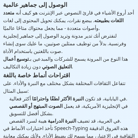
الوصول إلى جماهير عالمية
أحد أروع الأشياء في قارئ النصوص عبر الإنترنت هو كيف أنه
متعدد
اللغات بطبيعته
. ببضع نقرات، يمكنك تحويل المحتوى إلى لغات
وأصوات متعددة - مما يجعل محتواك متاحًا عالميًا.
لنفترض أنك تدير مدونة وتريد الوصول إلى جماهير إنجليزية
وفرنسية. بدلاً من توظيف ممثلين صوتيين، ما عليك سوى إنشاء
صوت باللغتين باستخدام الأداة.
هذا النوع من المرونة يسمح للشركات والمبدعين بـ
توسيع أعمال
دون زيادة التكاليف.
التعليق الصوتي
اقتراحات أنماط خاصة باللغة
تتفاعل الثقافات المختلفة بشكل مختلف مع النبرة والأداء. على
سبيل المثال:
أكثر فعالية.
في اليابانية، قد تكون
النبرة الأكثر لطفًا واحترامًا
في الإنجليزية الأمريكية، قد يعمل
الصوت المبتهج أو القصصي
بشكل أفضل للتسويق.
هيبة لسرد القصص.
في العربية، قد تضيف
النبرة الدرامية
تأخذ اختيارات الأنماط في Speech-Typing هذه الفروق الدقيقة
الثقافية في الاعتبار، مما يسمح لك بضبط الأداء. ولأنك يمكنك معاينة