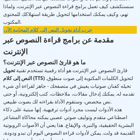
سنستكشف كيف تعمل برامج قراءة النصوص عبر الإنترنت، ولماذا
تهم، وكيف يمكنك استخدامها لتحويل طريقة استهلاكك للمحتوى
المكتوب.
جرب أداة تحويل النص إلى كلام المجانية الآن
مقدمة عن برامج قراءة النصوص عبر
الإنترنت
ما هو قارئ النصوص عبر الإنترنت؟
قارئ النصوص عبر الإنترنت هو أداة رقمية تستخدم تقنية
تحويل
لتحويل الكلمات المكتوبة إلى صوت منطوق.
النص إلى كلام (TTS)
تخيله كفنان صوتيات يعيش في متصفحك - جاهز لقراءة أي شيء
تقدمه له. يمكنك إدخال مقالات، ملاحظات، كتب إلكترونية، أو حتى
نص مخصص، وستقوم الأداة بقراءته لك بصوت طبيعي.
هذه الأدوات ليست مجرد أدوات ترفيهية. إنها مبنية على ذكاء
اصطناعي متقدم وتوليف صوتي عصبي يمكنه محاكاة المشاعر
البشرية الحقيقية، والنبرة، والإيقاع. هذا يعني أن الأصوات الروبوتية
القديمة قد ولت. يمكن لأدوات قراءة النصوص اليوم أن تبدو ودودة،