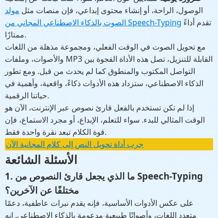
الوصول، الراحة، أو إنشاء محتوى إبداعي، فإن منصات مثل
مولد
تقدم أداءً
الصوت بالذكاء الاصطناعي المجاني من Speech-Typing
ممتازًا.
مع تحويل الصوت في الوقت الفعلي، ومجموعة مذهلة من اللغات
والأصوات، وملفات MP3 القابلة للتنزيل، تصل هذه الأداة الفجوة بين
التواصل المكتوب والمنطوق كما لم يحدث من قبل. ومع تطور
الذكاء الاصطناعي، ستزداد هذه الأدوات ذكاءً، واقعية، وأهمية في
حياتنا الرقمية.
إذا لم تكن تستخدم بالفعل قارئ نصوص عبر الإنترنت، الآن هو
الوقت المثالي للبدء. سواء للتعلم، الإبداع، أو مجرد الاستماع، فإن
قوة الكلام تبعد نقرة واحدة فقط.
جرب أداة تحويل النص إلى كلام المجانية الآن
الأسئلة الشائعة
1. ما الذي يجعل قارئ النصوص من Speech-Typing
مختلفًا عن الآخرين؟
على عكس الأدوات الأساسية، فإنه يقدم نبرات عاطفية، دعمًا
متعدد اللغات، وأصواتًا طبيعية مدعومة بالذكاء الاصطناعي. إنه