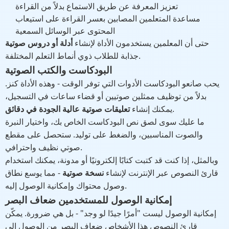
تعزيز المعرفة عن طريق الاستماع بدلاً من القراءة
مساعدة المتعلمين المصابين بعسر القراءة على استيعاب
المحتوى عبر الوسائل السمعية
حتى أن المعلمين يستخدمون الأداة لإنشاء
أدلة أو دروس صوتية
جذابة للطلاب ذوي أنماط التعلم المختلفة.
البودكاست والكتب الصوتية
يحب صانعو البودكاست الأدوات التي توفر الوقت - وهذه الأداة كنز.
بدلاً من توظيف ممثلين صوتيين أو قضاء ساعات في التسجيل،
.
يمكنك إنشاء
تعليقات صوتية عالية الجودة في دقائق
ما عليك سوى لصق نص البودكاست الخاص بك، واختيار النبرة
والصوت المناسبين، والضغط على توليد. ستحصل على مقطع
صوتي نظيف واحترافي.
وبالمثل، إذا كنت قد كتبت كتابًا إلكترونيًا أو مدونة، يمكنك استخدام
قارئ النصوص عبر الإنترنت لإنشاء
نسخة صوتية
- مما يوسع نطاق
وصول محتواك وإمكانية الوصول إليه.
إمكانية الوصول للمستخدمين ضعاف البصر
إمكانية الوصول ليست "أمرًا جيدًا لو وجد" - بل هي ضرورة. يمكّن
قارئ النصوص هذا الأشخاص ضعاف البصر من الوصول إلى