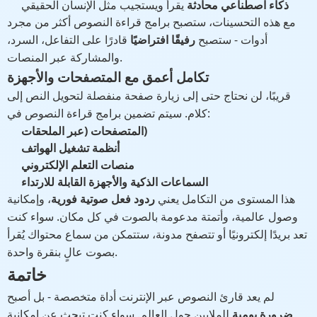
ذكاء اصطناعي محادثة
يقرأ ويستجيب مثل الإنسان الحقيقي
مع هذه التحسينات، ستصبح برامج قراءة النصوص أكثر من مجرد
أدوات - ستصبح
رفيقًا افتراضيًا
قادرًا على التفاعل، السرد،
والمشاركة عبر المنصات.
تكامل أعمق مع المتصفحات والأجهزة
قريبًا، لن نحتاج حتى إلى زيارة صفحة منفصلة لتحويل النص إلى
كلام. سيتم تضمين برامج قراءة النصوص في:
المتصفحات (عبر الملحقات)
أنظمة تشغيل الهواتف
منصات التعلم الإلكتروني
السماعات الذكية والأجهزة القابلة للارتداء
هذا المستوى من التكامل يعني
ردود فعل صوتية فورية
، وإمكانية
وصول عالمية، وأتمتة مدعومة بالصوت في كل مكان. سواء كنت
تعد بريدًا إلكترونيًا أو تتصفح مدونة، ستتمكن من سماع محتواك يُقرأ
بصوت عالٍ بنقرة واحدة.
خاتمة
لم يعد قارئ النصوص عبر الإنترنت أداة متخصصة - بل أصبح
ضرورة يومية
للملايين حول العالم. سواء كنت تبحث عن إمكانية