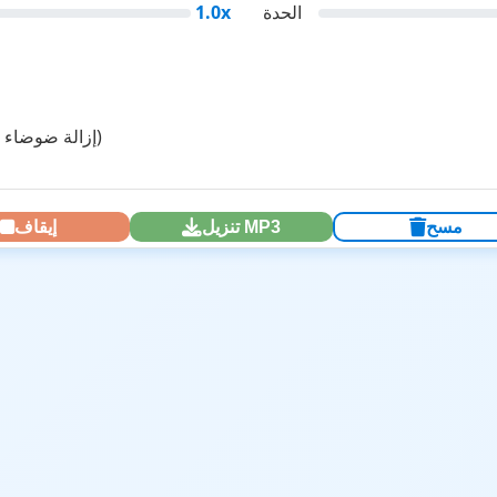
الحدة
1.0x
إزالة ضوضاء الخلفية (للتسجيل)
مسح
تنزيل MP3
إيقاف