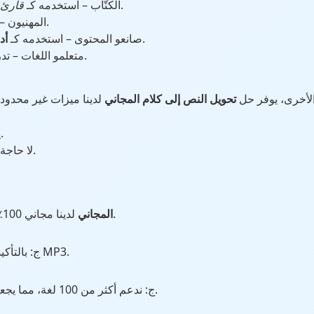
لتدقيق النصوص.
✔ الكُتّاب – استخدمه كـ
قارئ 
✔ المهنيون – حوّل الرسائل والتقارير إلى صوت.
.
✔ صانعو المحتوى – استخدمه كـ
أد
.
✔ متعلمو اللغات – 
لأخرى، يوفر حل
تحويل النص إلى كلام المجاني
.
🔹 لا حاجة إلى حساب – ابدأ التحويل مباشرة.
لدينا مجاني 100٪ وسيظل كذلك دائمًا.
محول TTS المجاني
بصيغة MP3.
ج: بالتأك
قوية.
ج: ندعم أكثر من 100 لغة، مما يجعله أداة