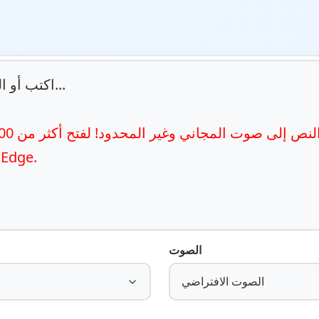
اكتب أو ا

استخدام مت
الصوت
الصوت الافتراضي