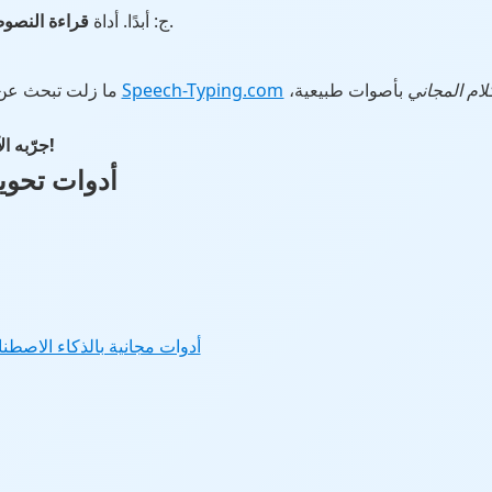
لا تتطلب حسابًا.
ج: أبدًا. أداة
قراءة النصوص
ام المجاني
بأصوات طبيعية،
Speech-Typing.com
؟
ما زلت تبحث ع
✅ جرّبه الآن – صوتك على بُعد نقرة واحدة فقط!
أدوات تحوي
أدوات مجانية بالذكاء الاصطن