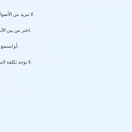
أصواتًا ذكورية وأنثوية وأصوات أطفال مع نبرات عاطفية مختلفة.
لا مزيد من الأصوا
تتكيف مع احتياجاتك.
اختر من بين الأن
—مثالي للكتب الصوتية والتعليم الإلكتروني.
بصيغة MP3 أو
استمع 
الخاص بنا. بدون علامات مائية. بدون تسجيل. فقط الصق النص وحوّله.
لا توجد تكلفة ل