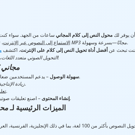
أن يوفر لك
محول النص إلى كلام المجاني
ساعات من الجهد. سواء كنت 
—بسرعة وسهولة.
تحويل النص إلى MP3 مجانًا
الاستماع إلى النصوص عبر الإنترنت
، 
كنت تبحث عن
أفضل أداة تحويل النص إلى كلام على الإنترنت
، اكتشف
، ولا يتطلب تسجيلًا!
التحويل الصوتي متعدد اللغات
،
محول TTS مجاني
؟
– يدعم المستخدمين ضعاف البصر والمصابين بعسر القراءة.
سهولة الوصول
– قم بمهام متعددة أثناء الاستماع.
زيادة الإنتاجية
– حسّن الاستماع والنطق.
تعل
– اصنع تعليقات صوتية للفيديوهات والبودكاست والمزيد.
إنشاء المحتوى
الميزات الرئيسية لـ
محو
 بأكثر من 100 لغة، بما في ذلك الإنجليزية، الفرنسية، العربية، الهندية، وغيرها. إنه مثالي لـ