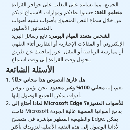
الجميع، مما يساعد على التغلب على حواجز القراءة.
متعلمو اللغة:
حسنوا نطقكم ومهارات الاستماع لديكم
من خلال سماع النص المنطوق بأصوات تشبه أصوات
المتحدثين الأصليين.
الشخص متعدد المهام اليومي:
تابع رسائل البريد
الإلكتروني أو المقالات الإخبارية أو التقارير أثناء الطهي
أو ممارسة الرياضة أو التنقل. عزز إنتاجيتك عن طريق
تحويل وقت القراءة إلى وقت استماع.
الأسئلة الشائعة
هل قارئ النصوص هذا مجاني حقًا؟
نعم، إنه
مجاني 100% وغير محدود
. نحن نؤمن بتوفير
أدوات يمكن للجميع الوصول إليها.
لماذا أحتاج إلى Microsoft Edge للأصوات المتميزة؟
قامت Microsoft بدمج أصواتها العصبية عالية الجودة
والطبيعية المظهر مباشرة في متصفح Edge. يمكن
لأداتنا الوصول إلى هذه التقنية الأصلية لتزويدك بأكثر