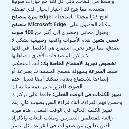
واسعة من اللغات. تأتي كل لغة مع خيارات صوتية
متعددة، مما يتيح لك اختيار الخيار الذي تفضله.
افتح كنزًا مخفيًا! باستخدام
ميزة متصفح Edge:
، يمكنك الحصول على
متصفح Microsoft Edge
وصول مجاني وحصري إلى أكثر من
100 صوت
عصبي متميز
. هذه الأصوات واقعية وطبيعية بشكل لا
يصدق، مما يوفر تجربة استماع هي الأفضل في فئتها
لا يمكن للمتصفحات الأخرى مضاهاتها.
تخصيص تجربة الاستماع الخاصة بك:
أنت المتحكم.
اضبط
السرعة
بسهولة لتصفح المستندات بسرعة أو
إبطاءها للاستماع بعناية. يمكنك أيضًا تعديل
حدة
للعثور على نغمة مثالية لك.
الصوت
تمييز الكلمات في الوقت الفعلي:
حافظ على تركيزك
وحسن فهم القراءة. أثناء قراءة النص بصوت عالٍ، يتم
تمييز الكلمة الحالية في الوقت الفعلي. هذه ميزة
رائعة للمتعلمين البصريين وطلاب اللغات والأفراد
الذين يعانون من صعوبات في القراءة مثل عسر