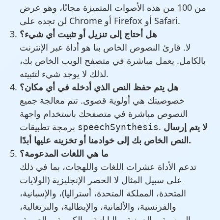
من 100 من هذه الأصوات المتميزة مجانًا، وهو عرض
لن تجده على Chrome أو Firefox أو Safari.
هل أحتاج إلى تنزيل أو تثبيت أي شيء؟
لا. قارئ النصوص الخاص بنا هو أداة عبر الإنترنت
بالكامل. يعمل مباشرة في متصفح الويب الخاص بك،
لذلك لا يوجد شيء لتثبيته.
هل يتم حفظ النص الذي أدخله في أي مكان؟
خصوصيتك هي أولوية قصوى. تتم معالجة جميع
النصوص مباشرة في متصفحك باستخدام واجهة
لا يتم إرسال
.
برمجة تطبيقات
speechSynthesis
النص الخاص بك إلى خوادمنا أو تخزينه عليها أبدًا.
ما هي اللغات المدعومة؟
تدعم الأداة عشرات اللغات واللهجات، بما في ذلك
على سبيل المثال لا الحصر الإنجليزية (الولايات
المتحدة، المملكة المتحدة، أستراليا)، والإسبانية،
والفرنسية، والألمانية، والإيطالية، والبرتغالية،
والروسية، والصينية، واليابانية، والكورية، والعربية،