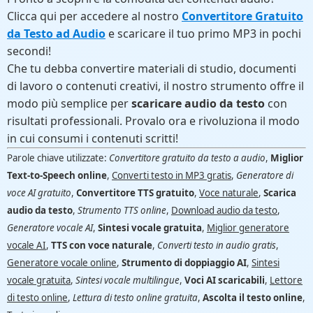
Clicca qui per accedere al nostro
Convertitore Gratuito
da Testo ad Audio
e scaricare il tuo primo MP3 in pochi
secondi!
Che tu debba convertire materiali di studio, documenti
di lavoro o contenuti creativi, il nostro strumento offre il
modo più semplice per
scaricare audio da testo
con
risultati professionali. Provalo ora e rivoluziona il modo
in cui consumi i contenuti scritti!
Parole chiave utilizzate:
Convertitore gratuito da testo a audio
,
Miglior
Text-to-Speech online
,
Converti testo in MP3 gratis
,
Generatore di
voce AI gratuito
,
Convertitore TTS gratuito
,
Voce naturale
,
Scarica
audio da testo
,
Strumento TTS online
,
Download audio da testo
,
Generatore vocale AI
,
Sintesi vocale gratuita
,
Miglior generatore
vocale AI
,
TTS con voce naturale
,
Converti testo in audio gratis
,
Generatore vocale online
,
Strumento di doppiaggio AI
,
Sintesi
vocale gratuita
,
Sintesi vocale multilingue
,
Voci AI scaricabili
,
Lettore
di testo online
,
Lettura di testo online gratuita
,
Ascolta il testo online
,