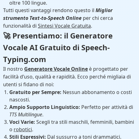
oltre 100 lingue.
Tutti questi vantaggi rendono questo il
Miglior
strumento Text-to-Speech Online
per chi cerca
funzionalità di
Sintesi Vocale Gratuita
.
🚀 Presentiamo: il Generatore
Vocale AI Gratuito di Speech-
Typing.com
Il nostro
Generatore Vocale Online
è progettato per
facilità d’uso, qualità e rapidità. Ecco perché migliaia di
utenti si fidano di noi:
Gratuito per Sempre:
Nessun abbonamento o costi
nascosti.
Ampio Supporto Linguistico:
Perfetto per attività di
TTS Multilingue
.
Voci Varie:
Scegli tra stili maschili, femminili, bambini
o
robotici
.
Stili Espressivi:
Dal sussurro a toni drammatici.