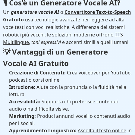
🎙️ Cos’è un Generatore Vocale AI?
Un
generatore vocale AI
o
Convertitore Text-to-Speech
Gratuito
usa tecnologie avanzate per leggere ad alta
voce testi con voci realistiche. A differenza dei sistemi
robotici più vecchi, le soluzioni moderne offrono
TTS
Multilingue
,
toni espressivi
e accenti simili a quelli umani.
💡 Vantaggi di un
Generatore
Vocale AI Gratuito
Creazione di Contenuti:
Crea voiceover per YouTube,
podcast o corsi online.
Istruzione:
Aiuta con la pronuncia o la fluidità nella
lettura.
Accessibilità:
Supporta chi preferisce contenuti
audio o ha difficoltà visive.
Marketing:
Produci annunci vocali o contenuti audio
per i social.
Apprendimento Linguistico:
Ascolta il testo online
in