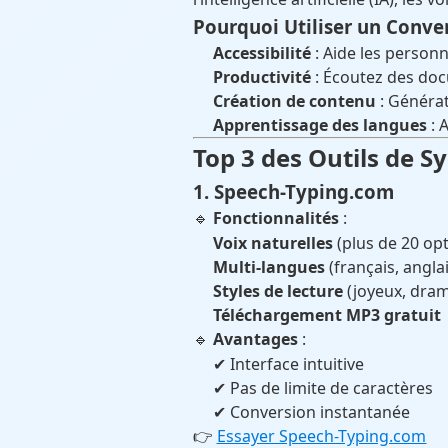
Pourquoi Utiliser un Conver
Accessibilité
: Aide les person
Productivité
: Écoutez des do
Création de contenu
: Générat
Apprentissage des langues
: 
Top 3 des Outils de S
1. Speech-Typing.com
🔹
Fonctionnalités
:
Voix naturelles
(plus de 20 opt
Multi-langues
(français, anglai
Styles de lecture
(joyeux, dram
Téléchargement MP3 gratuit
🔹
Avantages
:
✔ Interface intuitive
✔ Pas de limite de caractères
✔ Conversion instantanée
👉
Essayer Speech-Typing.com