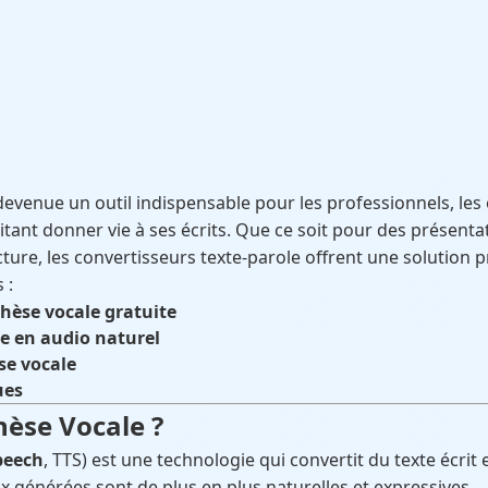
devenue un outil indispensable pour les professionnels, les 
ant donner vie à ses écrits. Que ce soit pour des présentati
cture, les convertisseurs texte-parole offrent une solution p
 :
thèse vocale gratuite
e en audio naturel
se vocale
ues
hèse Vocale ?
peech
, TTS) est une technologie qui convertit du texte écrit e
s voix générées sont de plus en plus naturelles et expressives.