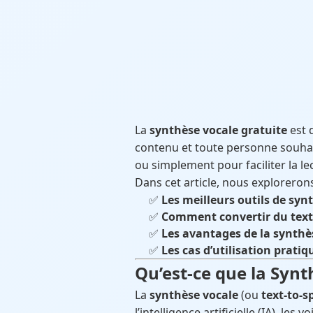
La
synthèse vocale gratuite
est 
contenu et toute personne souhait
ou simplement pour faciliter la le
Dans cet article, nous explorerons
✅
Les meilleurs outils de syn
✅
Comment convertir du text
✅
Les avantages de la synthè
✅
Les cas d’utilisation pratiq
Qu’est-ce que la Synt
La
synthèse vocale
(ou
text-to-s
l’intelligence artificielle (IA), le