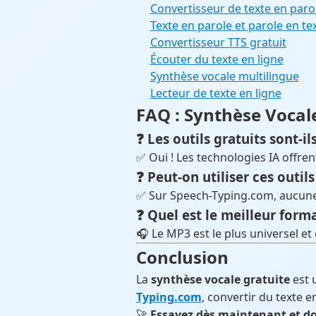
Convertisseur de texte en parol
Texte en parole et parole en tex
Convertisseur TTS gratuit
Écouter du texte en ligne
Synthèse vocale multilingue
Lecteur de texte en ligne
FAQ : Synthèse Vocal
❓
Les outils gratuits sont-i
✅ Oui ! Les technologies IA offren
❓
Peut-on utiliser ces outils
✅ Sur Speech-Typing.com, aucune 
❓
Quel est le meilleur form
🎧 Le MP3 est le plus universel et
Conclusion
La
synthèse vocale gratuite
est u
Typing.com
, convertir du texte e
🚀
Essayez dès maintenant et do