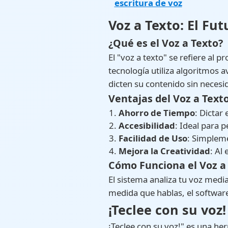
escritura de voz
Voz a Texto: El Fut
¿Qué es el Voz a Texto?
El "voz a texto" se refiere al 
tecnología utiliza algoritmos 
dicten su contenido sin neces
Ventajas del Voz a Text
Ahorro de Tiempo
: Dictar
Accesibilidad
: Ideal para p
Facilidad de Uso
: Simpleme
Mejora la Creatividad
: Al
Cómo Funciona el Voz a
El sistema analiza tu voz media
medida que hablas, el software
¡Teclee con su voz!
¡Teclee con su voz!" es una he