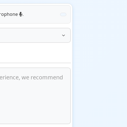
icrophone
.