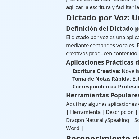
agilizar la escritura y facilita
Dictado por Voz: 
Definición del Dictado 
El dictado por voz es una apli
mediante comandos vocales. Es
creativos producen contenido.
Aplicaciones Prácticas d
Escritura Creativa
: Noveli
Toma de Notas Rápida
: Es
Correspondencia Profesio
Herramientas Populares
Aquí hay algunas aplicaciones
| Herramienta | Descripción | Google Docs Voice Typing | Integración fácil con Google Docs para dictar texto | |
Dragon NaturallySpeaking | Software avanzado para profesionales | | Microsoft Word Dictation | Función integrada en
Word |
Reconocimiento de