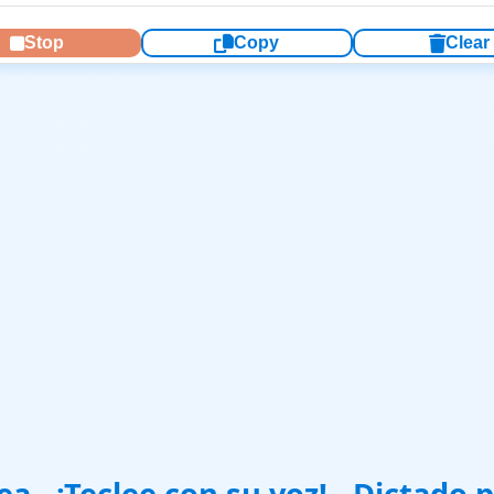
Stop
Copy
Clear
ea - ¡Teclee con su voz! - Dictado 