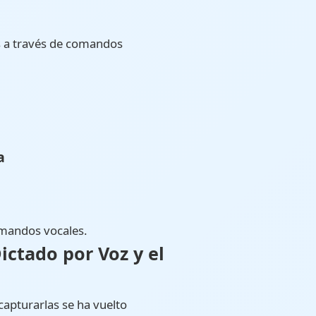
os a través de comandos
a
omandos vocales.
ictado por Voz y el
apturarlas se ha vuelto