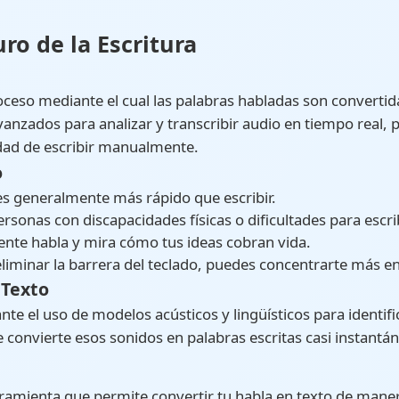
uro de la Escritura
proceso mediante el cual las palabras habladas son convertida
avanzados para analizar y transcribir audio en tiempo real,
idad de escribir manualmente.
o
 es generalmente más rápido que escribir.
ersonas con discapacidades físicas o dificultades para escrib
nte habla y mira cómo tus ideas cobran vida.
 eliminar la barrera del teclado, puedes concentrarte más en
 Texto
nte el uso de modelos acústicos y lingüísticos para identifi
 convierte esos sonidos en palabras escritas casi instant
rramienta que permite convertir tu habla en texto de manera